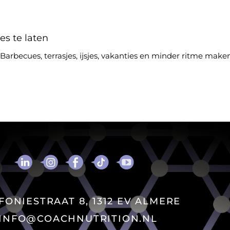
les te laten
 Barbecues, terrasjes, ijsjes, vakanties en minder ritme maken
FONIESTRAAT 8, 1312 EV ALMERE
INFO@COACHNUTRITION.NL