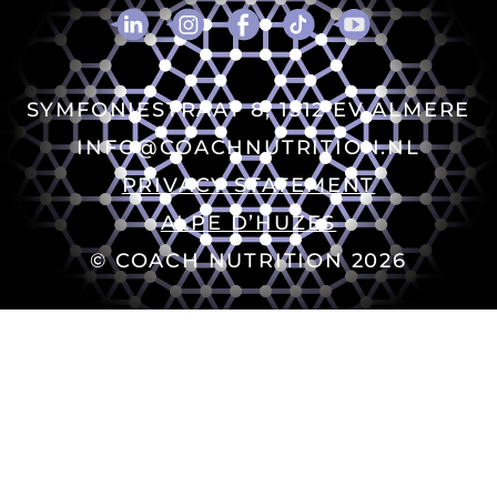
SYMFONIESTRAAT 8, 1312 EV ALMERE
INFO@COACHNUTRITION.NL
PRIVACY STATEMENT
ALPE D’HUZES
© COACH NUTRITION 2026