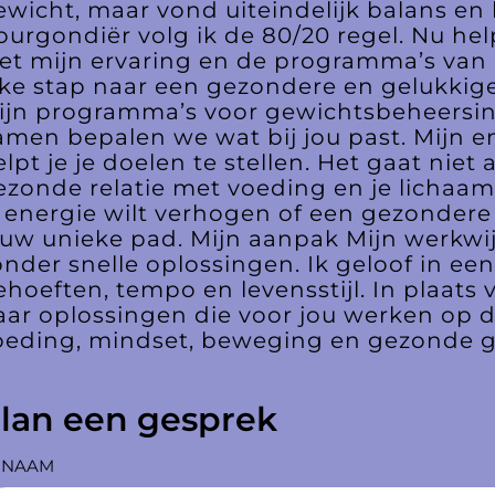
ewicht, maar vond uiteindelijk balans en 
ourgondiër volg ik de 80/20 regel. Nu help
et mijn ervaring en de programma’s van C
lke stap naar een gezondere en gelukkiger
ijn programma’s voor gewichtsbeheersing
amen bepalen we wat bij jou past. Mijn 
elpt je je doelen te stellen. Het gaat nie
ezonde relatie met voeding en je lichaam. 
e energie wilt verhogen of een gezondere le
ouw unieke pad. Mijn aanpak Mijn werkwij
onder snelle oplossingen. Ik geloof in e
ehoeften, tempo en levensstijl. In plaat
aar oplossingen die voor jou werken op d
oeding, mindset, beweging en gezonde ge
lan een gesprek
 NAAM