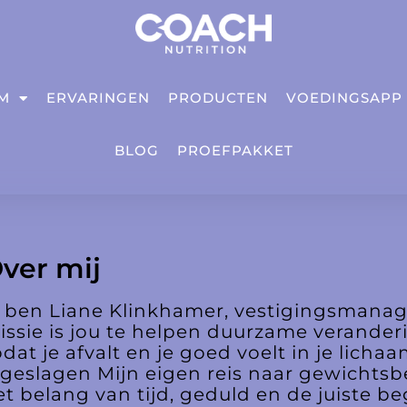
IM
ERVARINGEN
PRODUCTEN
VOEDINGSAPP
BLOG
PROEFPAKKET
ver mij
k ben Liane Klinkhamer, vestigingsmana
issie is jou te helpen duurzame veranderi
odat je afvalt en je goed voelt in je lic
ngeslagen Mijn eigen reis naar gewichts
et belang van tijd, geduld en de juiste b