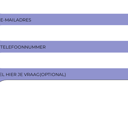
 E-MAILADRES
E TELEFOONNUMMER
EL HIER JE VRAAG(OPTIONAL)