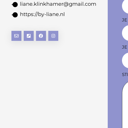
liane.klinkhamer@gmail.com
https://by-liane.nl
JE
J
ST