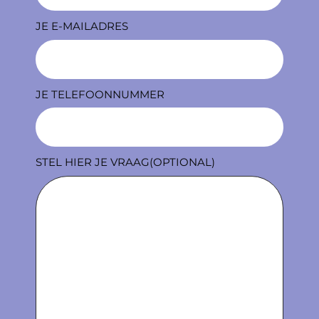
JE E-MAILADRES
JE TELEFOONNUMMER
STEL HIER JE VRAAG(OPTIONAL)