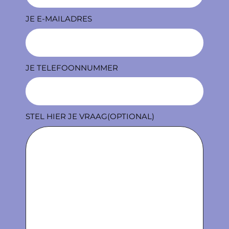
JE E-MAILADRES
JE TELEFOONNUMMER
STEL HIER JE VRAAG(OPTIONAL)