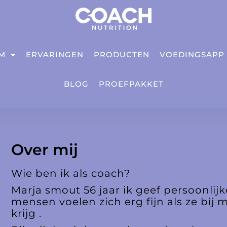
IM
ERVARINGEN
PRODUCTEN
VOEDINGSAPP
BLOG
PROEFPAKKET
Over mij
Wie ben ik als coach?
Marja smout 56 jaar ik geef persoonlij
mensen voelen zich erg fijn als ze bij 
krijg .