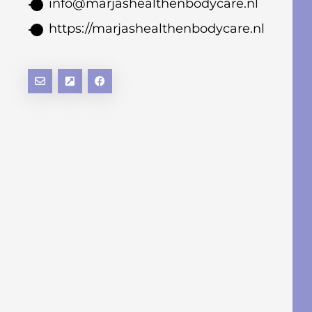
info@marjashealthenbodycare.nl
https://marjashealthenbodycare.nl