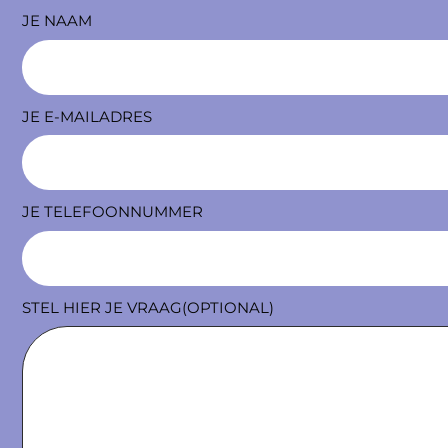
JE NAAM
JE E-MAILADRES
JE TELEFOONNUMMER
STEL HIER JE VRAAG(OPTIONAL)