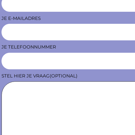
JE E-MAILADRES
JE TELEFOONNUMMER
STEL HIER JE VRAAG(OPTIONAL)