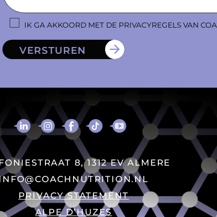
IK GA AKKOORD MET DE PRIVACYREGELS VAN CO
VERSTUREN
FONIESTRAAT 8, 1312 EV ALMERE
INFO@COACHNUTRITION.NL
PRIVACY STATEMENT
ALPE D’HUZES