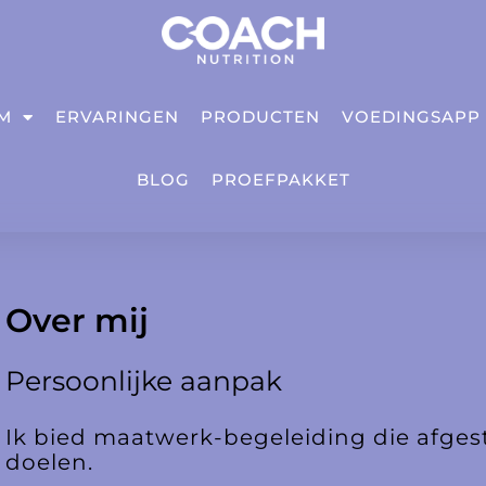
IM
ERVARINGEN
PRODUCTEN
VOEDINGSAPP
BLOG
PROEFPAKKET
Over mij
Persoonlijke aanpak
Ik bied maatwerk-begeleiding die afge
doelen.