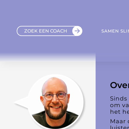
ZOEK EEN COACH
SAMEN SL
Over
Sinds
om va
het he
Maar d
luiste