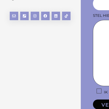
STEL HI
IK
VE