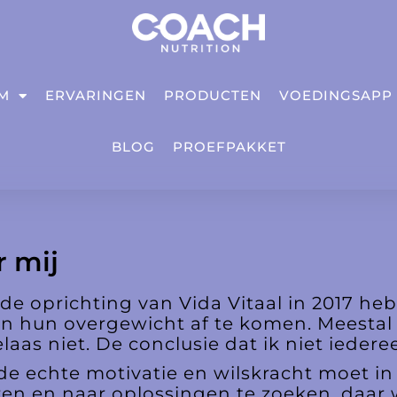
IM
ERVARINGEN
PRODUCTEN
VOEDINGSAPP
BLOG
PROEFPAKKET
 mij
 de oprichting van Vida Vitaal in 2017 h
n hun overgewicht af te komen. Meestal 
laas niet. De conclusie dat ik niet iedere
e echte motivatie en wilskracht moet in jo
ren en naar oplossingen te zoeken, daar w