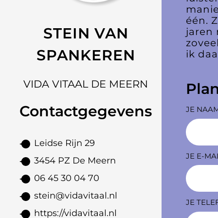
manie
één. Z
STEIN VAN
jaren 
zovee
SPANKEREN
ik daa
VIDA VITAAL DE MEERN
Pla
Contactgegevens
JE NAA
Leidse Rijn 29
JE E-MA
3454 PZ De Meern
06 45 30 04 70
stein@vidavitaal.nl
JE TEL
https://vidavitaal.nl