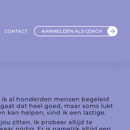
AANMELDEN ALS COACH
CONTACT
eb ik al honderden mensen begeleid
gaat dat heel goed, maar soms lukt
en kan helpen, vind ik een lastige.
u zitten. Ik probeer altijd te
aar nodig. Er is namelijk altijd een