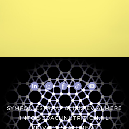
DE
PRODUCTEN
ZIJN
VIA ONZE
COACHES TE
VERKRIJGEN
SYMFONIESTRAAT 8, 1312 EV ALMERE
INFO@COACHNUTRITION.NL
PRIVACY STATEMENT