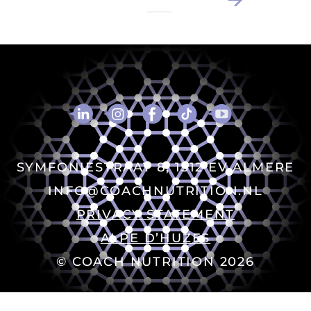
SYMFONIESTRAAT 8, 1312 EV ALMERE
INFO@COACHNUTRITION.NL
PRIVACY STATEMENT
ALPE D’HUZES
© COACH NUTRITION 2026