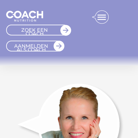
ZOEK EEN
COACH
AANMELDEN
ALS COACH