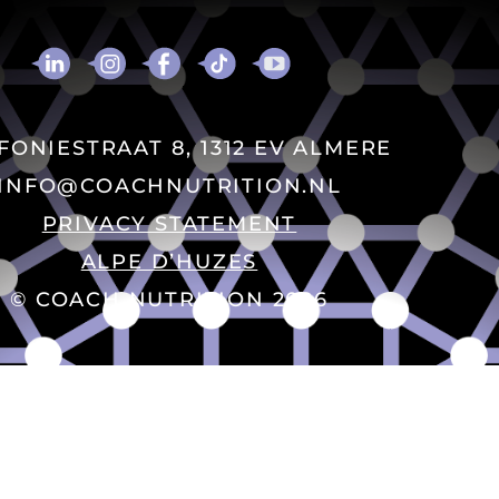
FONIESTRAAT 8, 1312 EV ALMERE
INFO@COACHNUTRITION.NL
PRIVACY STATEMENT
ALPE D’HUZES
© COACH NUTRITION 2026