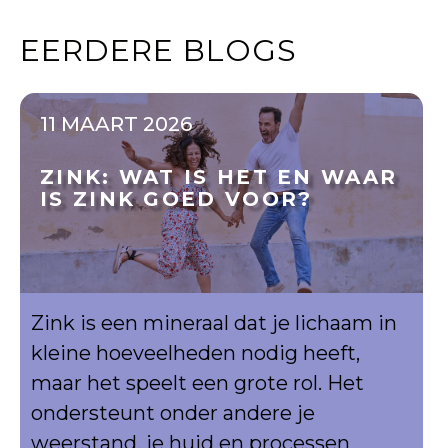
EERDERE BLOGS
11 MAART 2026
ZINK: WAT IS HET EN WAAR
IS ZINK GOED VOOR?
Zink is een mineraal dat je lichaam in
kleine hoeveelheden nodig heeft,
maar het speelt een grote rol. Het
ondersteunt onder andere je
weerstand, je huid en processen