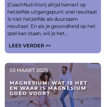
(CoachNutrition) altijd hamert op
hetzelfde uitgangspunt: snel resultaat
is niet hetzelfde als duurzaam
resultaat. En als je gezondheid op het
spel kan staan, wil je het...
LEES VERDER >>
03 MAART 2026
MAGNESIUM: WAT IS HET
EN WAAR IS MAGNESIUM
GOED VOOR?