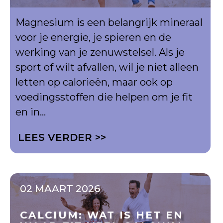
Magnesium is een belangrijk mineraal
voor je energie, je spieren en de
werking van je zenuwstelsel. Als je
sport of wilt afvallen, wil je niet alleen
letten op calorieën, maar ook op
voedingsstoffen die helpen om je fit
en in...
LEES VERDER >>
02 MAART 2026
CALCIUM: WAT IS HET EN