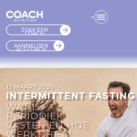
ZOEK EEN
COACH
AANMELDEN
ALS COACH
13 MAART 2026
INTERMITTENT FASTING
WAT IS
PERIODIEK
VASTEN EN HOE
WERKT HET?