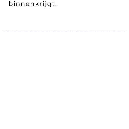
binnenkrijgt.
INTERMITTENT
FASTING: WAT IS
PERIODIEK
VASTEN EN HOE