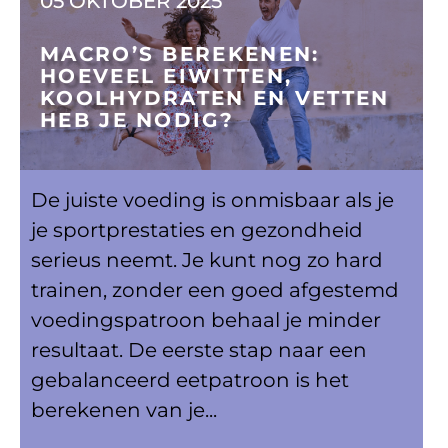
05 OKTOBER 2025
MACRO’S BEREKENEN:
HOEVEEL EIWITTEN,
KOOLHYDRATEN EN VETTEN
HEB JE NODIG?
De juiste voeding is onmisbaar als je
je sportprestaties en gezondheid
serieus neemt. Je kunt nog zo hard
trainen, zonder een goed afgestemd
voedingspatroon behaal je minder
resultaat. De eerste stap naar een
gebalanceerd eetpatroon is het
berekenen van je...