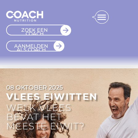
ZOEK EEN
COACH
AANMELDEN
ALS COACH
08 OKTOBER 2025
VLEES EIWITTEN
WELK VLEES
BEVAT HET
MEESTE EIWIT?