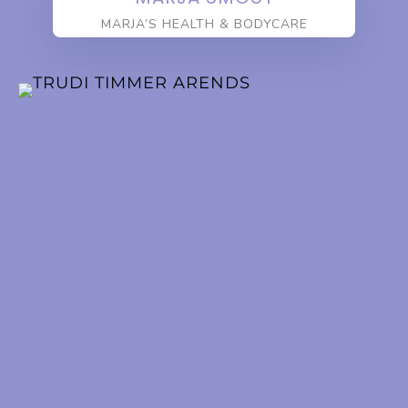
MARJA’S HEALTH & BODYCARE
STEENBERGEN