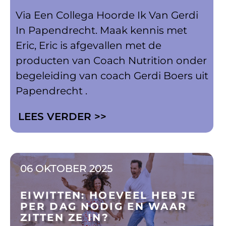
Via Een Collega Hoorde Ik Van Gerdi
In Papendrecht. Maak kennis met
Eric, Eric is afgevallen met de
producten van Coach Nutrition onder
begeleiding van coach Gerdi Boers uit
Papendrecht .
LEES VERDER >>
06 OKTOBER 2025
EIWITTEN: HOEVEEL HEB JE
PER DAG NODIG EN WAAR
ZITTEN ZE IN?