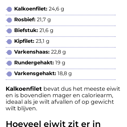
Kalkoenfilet:
24,6 g
Rosbief:
21,7 g
Biefstuk:
21,6 g
Kipfilet:
23,1 g
Varkenshaas:
22,8 g
Rundergehakt:
19 g
Varkensgehakt:
18,8 g
Kalkoenfilet
bevat dus het meeste eiwit
en is bovendien mager en caloriearm,
ideaal als je wilt afvallen of op gewicht
wilt blijven.
Hoeveel eiwit zit er in