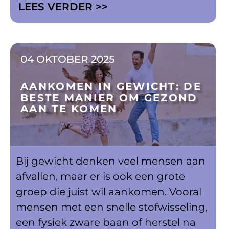
LEES VERDER >>
04 OKTOBER 2025
AANKOMEN IN GEWICHT: DE
BESTE MANIER OM GEZOND
AAN TE KOMEN
Bij gewicht denken veel mensen aan
afvallen, maar er is ook een grote
groep die juist wil aankomen. Vooral
mensen met een snelle stofwisseling,
een fysiek zware baan of herstel na