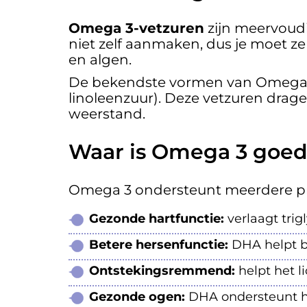
Omega 3-vetzuren
zijn meervoudi
niet zelf aanmaken, dus je moet ze
en algen.
De bekendste vormen van Omega 
linoleenzuur). Deze vetzuren drag
weerstand.
Waar is Omega 3 goed
Omega 3 ondersteunt meerdere proc
Gezonde hartfunctie:
verlaagt trig
Betere hersenfunctie:
DHA helpt b
Ontstekingsremmend:
helpt het l
Gezonde ogen:
DHA ondersteunt het