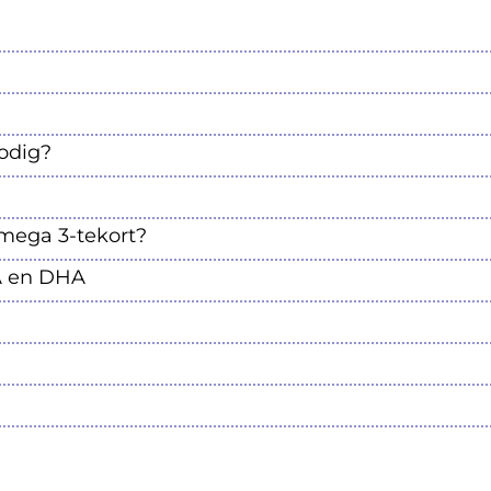
odig?
mega 3-tekort?
A en DHA