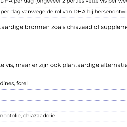
HA per dag (ongeveer 2 porties vette vis per wee
er dag vanwege de rol van DHA bij hersenontwik
antaardige bronnen zoals chiazaad of supple
te vis, maar er zijn ook plantaardige altern
dines, forel
lnootolie, chiazaadolie