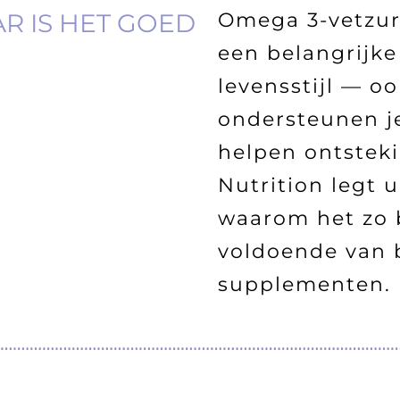
R IS HET GOED
Omega 3-vetzure
een belangrijke
levensstijl — ook
ondersteunen je
helpen ontstek
Nutrition legt 
waarom het zo b
voldoende van b
supplementen.