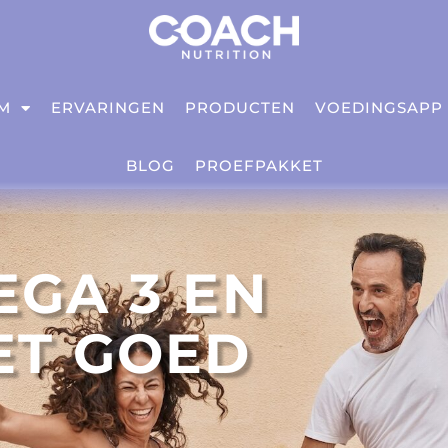
IM
ERVARINGEN
PRODUCTEN
VOEDINGSAPP
BLOG
PROEFPAKKET
EGA 3 EN
ET GOED