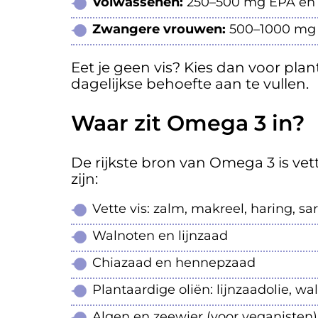
Volwassenen:
250–500 mg EPA en D
Zwangere vrouwen:
500–1000 mg p
Eet je geen vis? Kies dan voor pl
dagelijkse behoefte aan te vullen.
Waar zit Omega 3 in?
De rijkste bron van Omega 3 is vet
zijn:
Vette vis: zalm, makreel, haring, sar
Walnoten en lijnzaad
Chiazaad en hennepzaad
Plantaardige oliën: lijnzaadolie, wa
Algen en zeewier (voor veganisten)